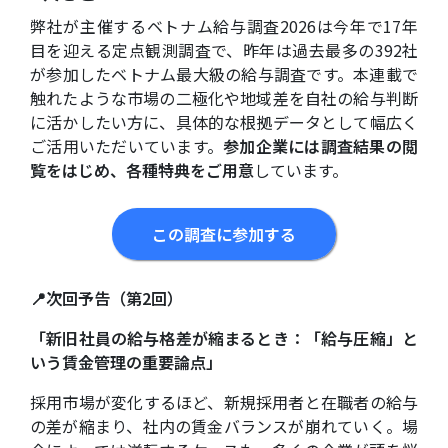
弊社が主催する
ベトナム給与調査2026
は今年で17年
目を迎える定点観測調査で、昨年は過去最多の392社
が参加したベトナム最大級の給与調査です。本連載で
触れたような市場の二極化や地域差を自社の給与判断
に活かしたい方に、具体的な根拠データとして幅広く
ご活用いただいています。
参加企業には調査結果の閲
覧をはじめ、各種特典をご用意
しています。
この調査に参加する
📍次回予告（第2回）
「新旧社員の給与格差が縮まるとき：「給与圧縮」と
いう賃金管理の重要論点」
採用市場が変化するほど、新規採用者と在職者の給与
の差が縮まり、社内の賃金バランスが崩れていく。場