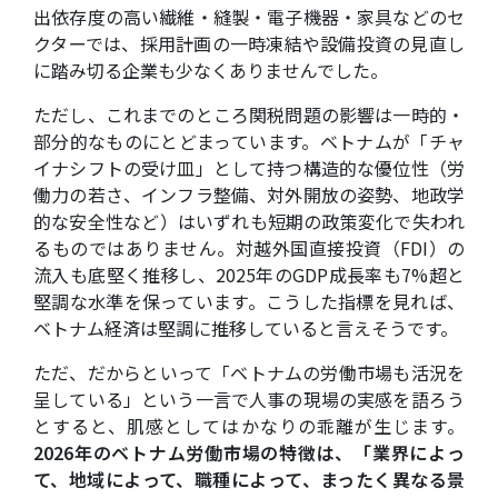
出依存度の高い繊維・縫製・電子機器・家具などのセ
クターでは、採用計画の一時凍結や設備投資の見直し
に踏み切る企業も少なくありませんでした。
ただし、これまでのところ関税問題の影響は一時的・
部分的なものにとどまっています。ベトナムが「チャ
イナシフトの受け皿」として持つ構造的な優位性（労
働力の若さ、インフラ整備、対外開放の姿勢、地政学
的な安全性など）はいずれも短期の政策変化で失われ
るものではありません。対越外国直接投資（FDI）の
流入も底堅く推移し、2025年のGDP成長率も7%超と
堅調な水準を保っています。こうした指標を見れば、
ベトナム経済は堅調に推移していると言えそうです。
ただ、だからといって「ベトナムの労働市場も活況を
呈している」という一言で人事の現場の実感を語ろう
とすると、肌感としてはかなりの乖離が生じます。
2026年のベトナム労働市場の特徴は、「業界によっ
て、地域によって、職種によって、まったく異なる景