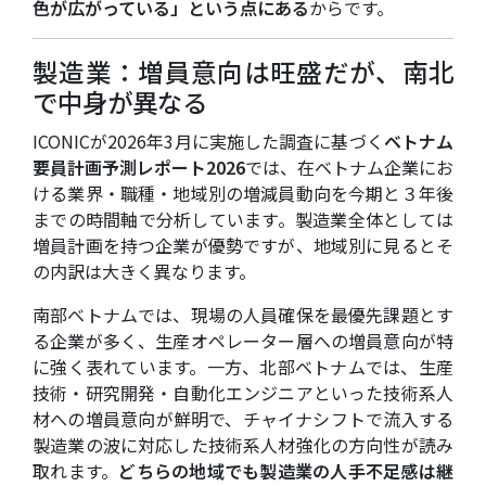
色が広がっている」という点にある
からです。
製造業：増員意向は旺盛だが、南北
で中身が異なる
ICONICが2026年3月に実施した調査に基づく
ベトナム
要員計画予測レポート2026
では、在ベトナム企業にお
ける業界・職種・地域別の増減員動向を今期と３年後
までの時間軸で分析しています。製造業全体としては
増員計画を持つ企業が優勢ですが、地域別に見るとそ
の内訳は大きく異なります。
南部ベトナムでは、現場の人員確保を最優先課題とす
る企業が多く、生産オペレーター層への増員意向が特
に強く表れています。一方、北部ベトナムでは、生産
技術・研究開発・自動化エンジニアといった技術系人
材への増員意向が鮮明で、チャイナシフトで流入する
製造業の波に対応した技術系人材強化の方向性が読み
取れます。
どちらの地域でも製造業の人手不足感は継