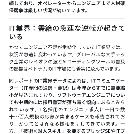
続しており、オペレーターからエンジニアまで人材確
保競争は厳しい状況
が続いています。
IT業界：需給の急速な逆転が起きて
いる
かつてエンジニア不足が常態化していたIT業界では、
状況が急速に変わっています。グローバルな大手テッ
ク企業のレイオフの波とAIコーディングツールの普及
の影響はベトナムのIT市場にも着実に及んでいます。
同レポート
の
IT業界データによれば、ITコミュニケー
ター（IT専門の通訳・翻訳）は今年からすでに需要縮
小
が見込まれており、
ソフトウェアエンジニアについ
ても中期的には採用需要が落ち着く傾向
にあるとみら
れています。1名採用のエンジニア求人に一日で数
十〜百人規模の応募が集まるケースも報告されてお
り、かつてとは異なる様相を呈してきています。一
方、
「技術×対人スキル」を要するブリッジSEやITプ