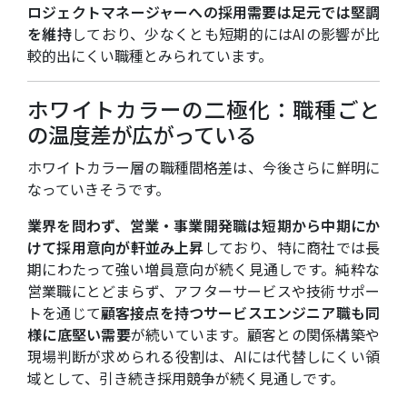
ロジェクトマネージャーへの採用需要は足元では堅調
を維持
しており、少なくとも短期的にはAIの影響が比
較的出にくい職種とみられています。
ホワイトカラーの二極化：職種ごと
の温度差が広がっている
ホワイトカラー層の職種間格差は、今後さらに鮮明に
なっていきそうです。
業界を問わず、営業・事業開発職は短期から中期にか
けて採用意向が軒並み上昇
しており、特に商社では長
期にわたって強い増員意向が続く見通しです。純粋な
営業職にとどまらず、アフターサービスや技術サポー
トを通じて
顧客接点を持つサービスエンジニア職も同
様に底堅い需要
が続いています。顧客との関係構築や
現場判断が求められる役割は、AIには代替しにくい領
域として、引き続き採用競争が続く見通しです。