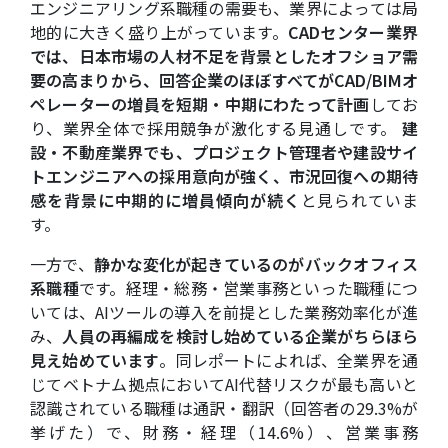
エンジニアリング系職種の需要も、業界によっては局
地的に大きく盛り上がっています。
CADセンター業界
では、日本市場の人材不足を背景としたオフショア需
要の高まりから、回答企業のほぼすべてがCAD/BIMオ
ペレーターの増員を短期・中期にわたって計画
してお
り、業界全体で採用競争が激化する見通しです。
建
設・不動産業界でも、プロジェクト管理者や建設サイ
トエンジニアへの採用意向が強く、市況回復への期待
感を背景に中期的に増員傾向が続く
と見られていま
す。
一方で、
静かな変化が起きているのがバックオフィス
系職種
です。経理・総務・営業事務といった職種につ
いては、AIツールの導入を前提とした業務効率化が進
み、
人員の再編成を検討し始めている企業がちらほら
見え始めています
。同レポートによれば、全業界を通
じてベトナム拠点においてAI代替リスクが最も高いと
認識されている職種は通訳・翻訳（回答者の29.3%が
挙げた）で、財務・経理（14.6%）、営業事務