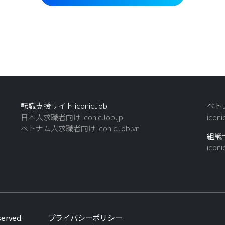
転職支援サイト iconicJob
ベトナ
日本人求職者向け iconicJob.jp
icon
ベトナム人求職者向け iconicJob.vn
組織サ
icon
eserved.
プライバシーポリシー