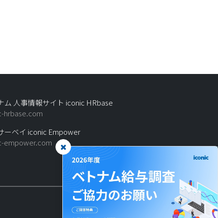
ム 人事情報サイト iconic HRbase
ic-hrbase.com
ーベイ iconic Empower
ic-empower.com