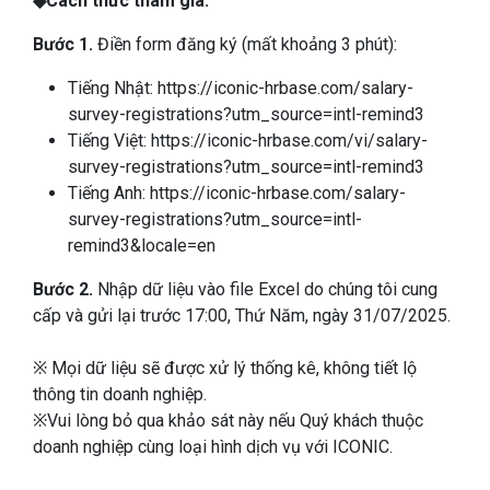
◆Cách thức tham gia:
Bước 1.
Điền form đăng ký (mất khoảng 3 phút):
Tiếng Nhật:
https://iconic-hrbase.com/salary-
survey-registrations?utm_source=intl-remind3
Tiếng Việt:
https://iconic-hrbase.com/vi/salary-
survey-registrations?utm_source=intl-remind3
Tiếng Anh:
https://iconic-hrbase.com/salary-
survey-registrations?utm_source=intl-
remind3&locale=en
Bước 2.
Nhập dữ liệu vào file Excel do chúng tôi cung
cấp và gửi lại trước 17:00, Thứ Năm, ngày 31/07/2025.
※ Mọi dữ liệu sẽ được xử lý thống kê, không tiết lộ
thông tin doanh nghiệp.
※Vui lòng bỏ qua khảo sát này nếu Quý khách thuộc
doanh nghiệp cùng loại hình dịch vụ với ICONIC.