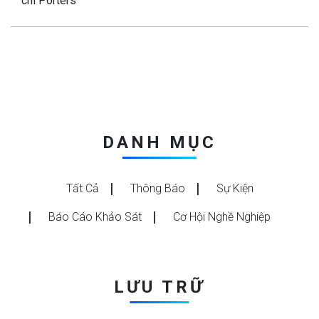
chí Porters
DANH MỤC
Tất Cả
Thông Báo
Sự Kiện
Báo Cáo Khảo Sát
Cơ Hội Nghề Nghiệp
LƯU TRỮ