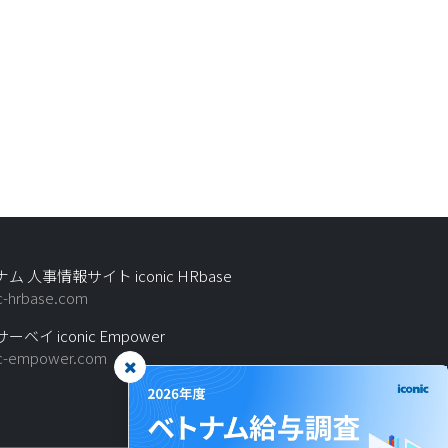
ム 人事情報サイト iconic HRbase
ic-hrbase.com
ーベイ iconic Empower
ic-empower.com